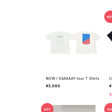
NOW I SAAAAAY tour T Shirts
U
¥3,000
¥
S