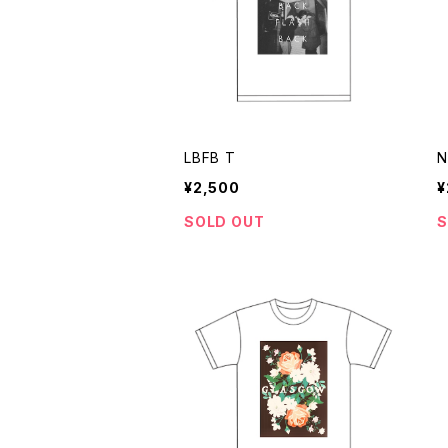
LBFB T
N
¥2,500
¥
SOLD OUT
S