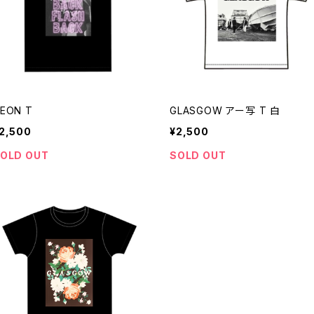
EON T
GLASGOW アー写 T 白
2,500
¥2,500
OLD OUT
SOLD OUT